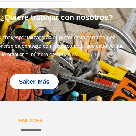
 ¿Quiere trabajar con nosotros?
ional especializado en el sector de la cerrajería en
nerse en contacto con nosotros en el que caso de que
ue ampliar el número de servicios.
Saber más
ENLACES