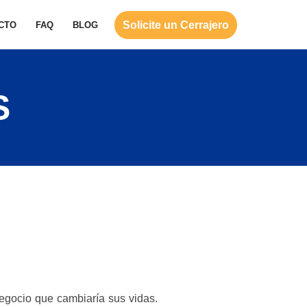
Solicite un Cerrajero
CTO
FAQ
BLOG
S
gocio que cambiaría sus vidas.