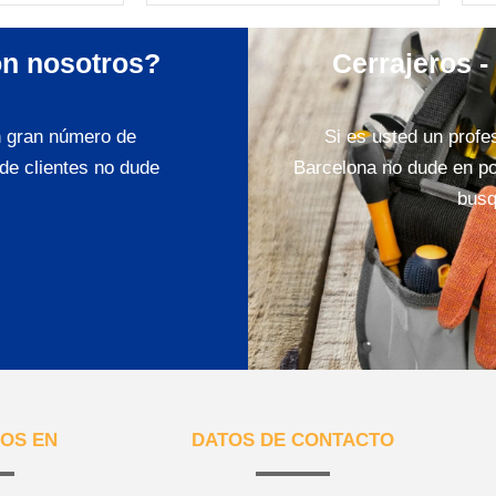
on nosotros?
Cerrajeros -
n gran número de
Si es usted un profes
de clientes no dude
Barcelona no dude en po
busq
OS EN
DATOS DE CONTACTO