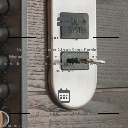
Equipo Profesional
Nuestros
Cerrajeros 24h en Santa Perpètua de la
Mogoda
cuentan con el mejor equipo de herramientas del
mercado para ofrecerle
soluciones rápidas
y
eficientes
en todo
momento.
Disponibilidad 365 días
Garantizamos la disponibilidad de nuestros
Cerrajeros 24h en