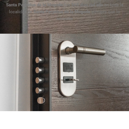
Santa Perpètua de la Mogoda
los
365 días del año
en toda la
localidad de
Santa Perpètua de la Mogoda
siempre que lo
necesite