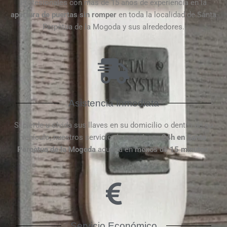
Profesionales con más de 15 años de experiencia en la
apertura de puertas
sin
romper
en toda la localidad de Santa
Perpètua de la Mogoda y sus alrededores.
Asistencia Inmediata
Si pierde u olvida sus llaves en su domicilio o dentro de su
vehículo, nuestros servicio de
cerrajeros 24h en Santa
Perpètua de la Mogoda
acudirá en
menos de 15 minutos
.
Servicio Económico