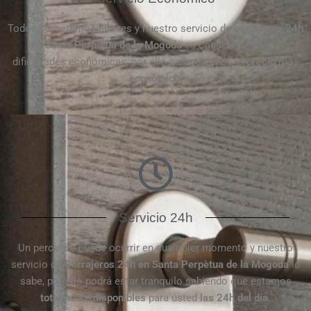
Todos cometemos errores y nuestro servicio de
cerrajeros 24h
en Santa Perpètua de la Mogoda
es consciente de las
dificultades económicas, por ello garantizamos el
precio
más
económico.
Servicio 24h
Un percance puede ocurrir en cualquier momento y nuestro
servicio de
Cerrajeros 24h en Santa Perpètua de la Mogoda
lo
sabe, por ello podrá estar tranquilo sabiendo que estamos
totalmente disponibles
para usted
las 24h del día
.