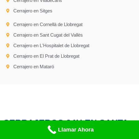
Cerrajero en Viladecans
Cerrajero en Sitges
Cerrajero en Cornellà de Llobregat
Cerrajero en Sant Cugat del Vallès
Cerrajero en L'Hospitalet de Llobregat
Cerrajero en El Prat de Llobregat
Cerrajero en Mataró
CERRAJEROS 24H EN SANTA
Llamar Ahora
PERPÈTUA DE LA MOGODA