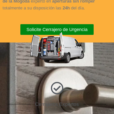
de la Mogoda
experto en
aperturas sin romper
totalmente a su disposición las
24h
del día.
Solicite Cerrajero de Urgencia
Cerrajeros Expertos