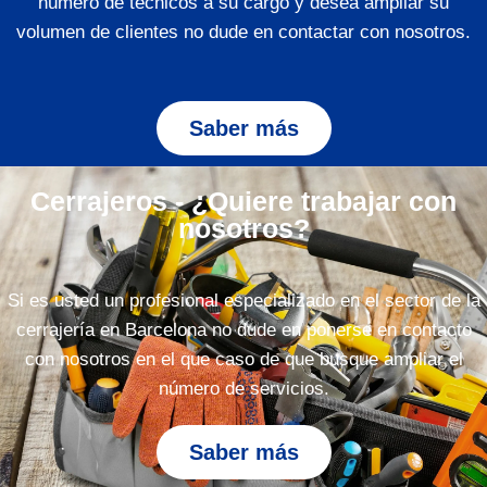
número de técnicos a su cargo y desea ampliar su
volumen de clientes no dude en contactar con nosotros.
Saber más
Cerrajeros - ¿Quiere trabajar con
nosotros?
Si es usted un profesional especializado en el sector de la
cerrajería en Barcelona no dude en ponerse en contacto
con nosotros en el que caso de que busque ampliar el
número de servicios.
Saber más