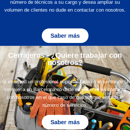
número de técnicos a su cargo y desea ampliar su
volumen de clientes no dude en contactar con nosotros.
Saber más
Cerrajeros - ¿Quiere trabajar con
nosotros?
Si es usted un profesional especializado en el sector de la
cerrajería en Barcelona no dude en ponerse en contacto
con nosotros en el que caso de que busque ampliar el
número de servicios.
Saber más