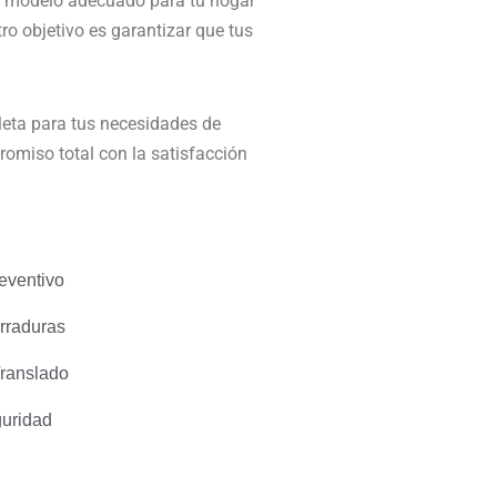
el modelo adecuado para tu hogar
ro objetivo es garantizar que tus
eta para tus necesidades de
romiso total con la satisfacción
eventivo
rraduras
Translado
guridad