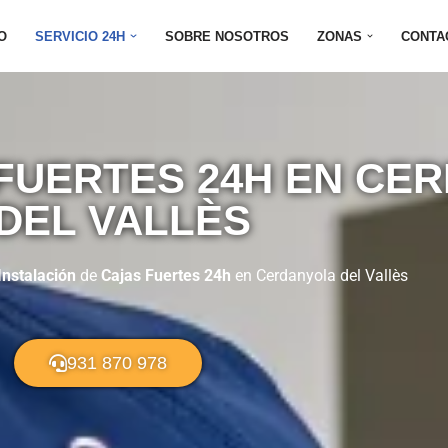
IO
SERVICIO 24H
SOBRE NOSOTROS
ZONAS
CONTA
FUERTES 24H EN CE
DEL VALLÈS
Instalación
de
Cajas Fuertes 24h
en Cerdanyola del Vallès
931 870 978