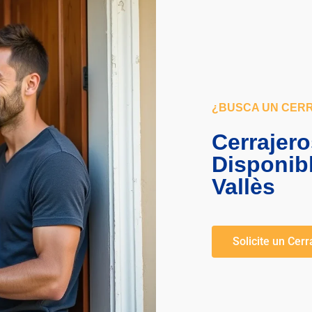
¿BUSCA UN CER
Cerrajero
Disponib
Vallès
Solicite un Cerr