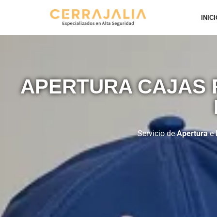
INIC
Saltar
al
contenido
APERTURA CAJAS 
Servicio de
Apertura
e