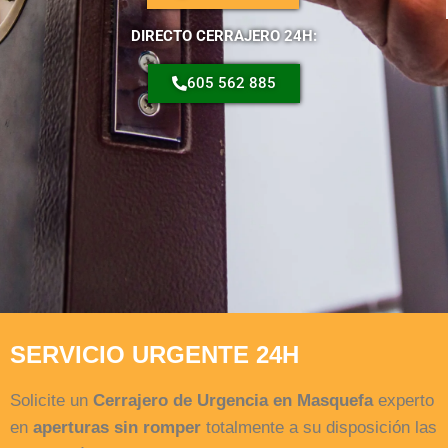
DIRECTO CERRAJERO 24H:
605 562 885
SERVICIO URGENTE 24H
Solicite un
Cerrajero de Urgencia en Masquefa
experto
en
aperturas sin romper
totalmente a su disposición las