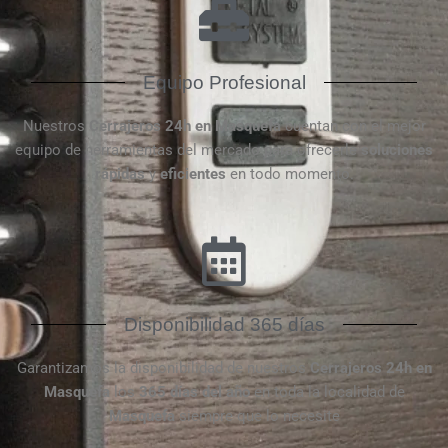
Equipo Profesional
Nuestros
Cerrajeros 24h en Masquefa
cuentan con el mejor
equipo de herramientas del mercado para ofrecerle
soluciones
rápidas
y
eficientes
en todo momento.
Disponibilidad 365 días
Garantizamos la disponibilidad de nuestros
Cerrajeros 24h en
Masquefa
los
365 días del año
en toda la localidad de
Masquefa
siempre que lo necesite