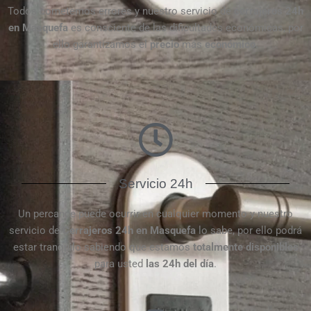
Todos cometemos errores y nuestro servicio de
cerrajeros 24h
en Masquefa
es consciente de las dificultades económicas, por
ello garantizamos el
precio
más
económico.
Servicio 24h
Un percance puede ocurrir en cualquier momento y nuestro
servicio de
Cerrajeros 24h en Masquefa
lo sabe, por ello podrá
estar tranquilo sabiendo que estamos
totalmente disponibles
para usted
las 24h del día
.