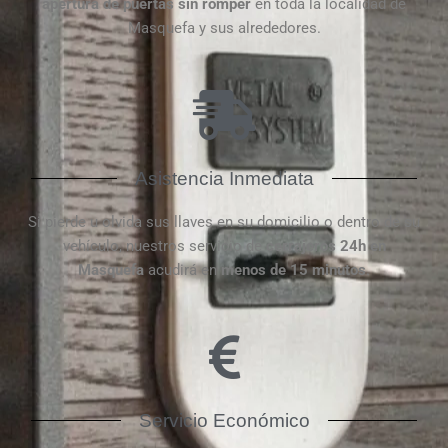
apertura de puertas
sin
romper
en toda la localidad de
Masquefa y sus alrededores.
Asistencia Inmediata
Si pierde u olvida sus llaves en su domicilio o dentro de su
vehículo, nuestros servicio de
cerrajeros 24h en
Masquefa
acudirá en
menos de 15 minutos
.
Servicio Económico