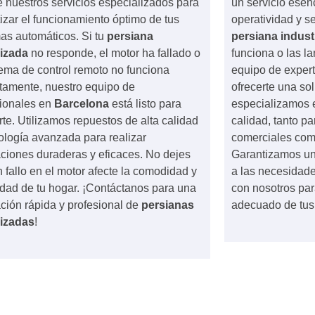
 nuestros servicios especializados para
un servicio esen
izar el funcionamiento óptimo de tus
operatividad y se
as automáticos. Si tu
persiana
persiana industr
izada
no responde, el motor ha fallado o
funciona o las l
tema de control remoto no funciona
equipo de exper
tamente, nuestro equipo de
ofrecerte una sol
sionales en
Barcelona
está listo para
especializamos e
te. Utilizamos repuestos de alta calidad
calidad, tanto p
ología avanzada para realizar
comerciales como
ciones duraderas y eficaces. No dejes
Garantizamos un
 fallo en el motor afecte la comodidad y
a las necesidade
dad de tu hogar. ¡Contáctanos para una
con nosotros par
ción rápida y profesional de
persianas
adecuado de tu
izadas
!