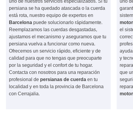
uno de nuestros servicios especializados. Si tu
uno de
persiana se ha quedado atascada o la cuerda
garant
está rota, nuestro equipo de expertos en
sistem
Barcelona
puede solucionarlo rápidamente.
motor
Reemplazamos las cuerdas desgastadas,
el sis
ajustamos el mecanismo y aseguramos que tu
correc
persiana vuelva a funcionar como nueva.
profe
Ofrecemos un servicio rápido, eficiente y de
ayudar
calidad para que no tengas que preocuparte
y tecn
por la seguridad y el confort de tu hogar.
repara
Contacta con nosotros para una reparación
que un
profesional de
persianas de cuerda
en tu
seguri
localidad y en toda la provincia de Barcelona
repara
con Cerrajalia.
motor