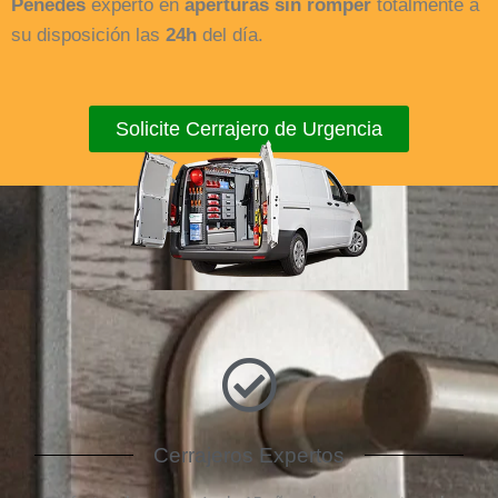
Penedès
experto en
aperturas sin romper
totalmente a
su disposición las
24h
del día.
Solicite Cerrajero de Urgencia
Cerrajeros Expertos