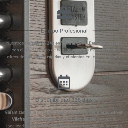
Equipo Profesional
Nuestros
Cerrajeros 24h en Vilafranca del Penedès
cuentan
con el mejor equipo de herramientas del mercado para
ofrecerle
soluciones rápidas
y
eficientes
en todo momento.
Disponibilidad 365 días
Garantizamos la disponibilidad de nuestros
Cerrajeros 24h en
Vilafranca del Penedès
los
365 días del año
en toda la
localidad de
Vilafranca del Penedès
siempre que lo necesite