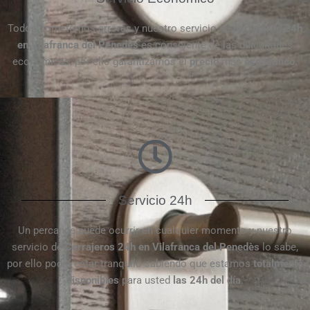
Todos cometemos errores y nuestro servicio de
cerrajeros 24h
en Vilafranca del Penedès
es consciente de las dificultades
económicas, por ello garantizamos el
precio
más
económico.
Servicio 24h
Un percance puede ocurrir en cualquier momento y nuestro
servicio de
Cerrajeros 24h en Vilafranca del Penedès
lo sabe,
por ello podrá estar tranquilo sabiendo que estamos
totalmente
disponibles
para usted
las 24h del día
.