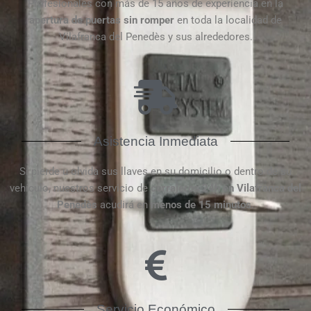
Profesionales con más de 15 años de experiencia en la
apertura de puertas
sin
romper
en toda la localidad de
Vilafranca del Penedès y sus alrededores.
Asistencia Inmediata
Si pierde u olvida sus llaves en su domicilio o dentro de su
vehículo, nuestros servicio de
cerrajeros 24h en Vilafranca del
Penedès
acudirá en
menos de 15 minutos
.
Servicio Económico