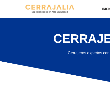
INIC
Saltar
al
contenido
CERRAJE
Cerrajeros expertos con