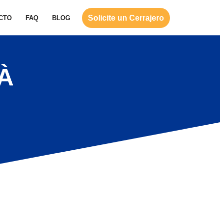
Solicite un Cerrajero
CTO
FAQ
BLOG
À