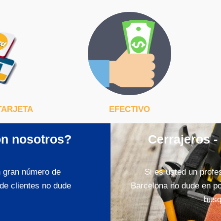
TARJETA
EFECTIVO
on nosotros?
Cerrajeros -
n gran número de
Si es usted un profes
de clientes no dude
Barcelona no dude en po
busq