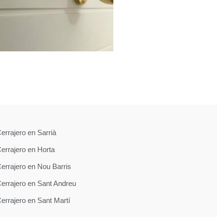
errajero en Sarrià
errajero en Horta
errajero en Nou Barris
errajero en Sant Andreu
errajero en Sant Martí