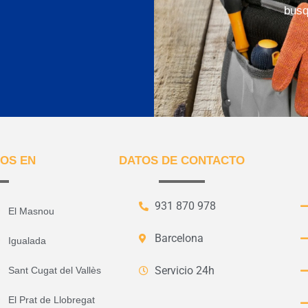
busq
OS EN
DATOS DE CONTACTO
931 870 978
El Masnou
Barcelona
Igualada
Servicio 24h
Sant Cugat del Vallès
El Prat de Llobregat