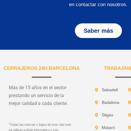
en contactar con nosotros.
Saber más
CERRAJEROS 24H BARCELONA
TRABAJAM
Más de 15 años en el sector
Sabadell
prestando un servicio de la
Badalona
mejor calidad a cada cliente.
Sitges
*Todas las marcas y logos de este sitio web
Mataró
se utilizan a título informativo y son